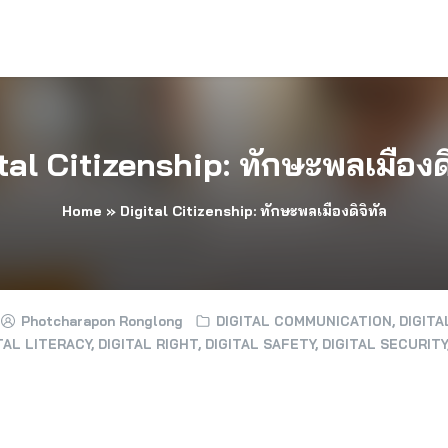
tal Citizenship: ทักษะพลเมืองดิ
Home
»
Digital Citizenship: ทักษะพลเมืองดิจิทัล
Photcharapon Ronglong
DIGITAL COMMUNICATION
,
DIGITA
TAL LITERACY
,
DIGITAL RIGHT
,
DIGITAL SAFETY
,
DIGITAL SECURITY