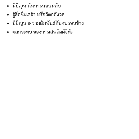
มีปัญหาในการนอนหลับ
รู้สึกซึมเศร้า หรือวิตกกังวล
มีปัญหาความสัมพันธ์กับคนรอบข้าง
ผลกระทบ ของการเสพติดดิจิทัล