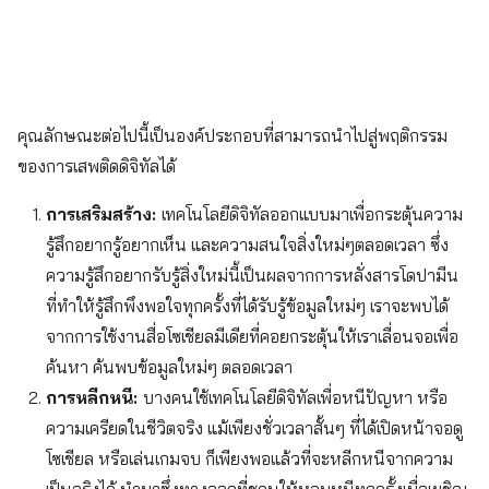
คุณลักษณะต่อไปนี้เป็นองค์ประกอบที่สามารถนำไปสู่พฤติกรรม
ของการเสพติดดิจิทัลได้
การเสริมสร้าง:
เทคโนโลยีดิจิทัลออกแบบมาเพื่อกระตุ้นความ
รู้สึกอยากรู้อยากเห็น และความสนใจสิ่งใหม่ๆตลอดเวลา ซึ่ง
ความรู้สึกอยากรับรู้สิ่งใหม่นี้เป็นผลจากการหลั่งสารโดปามีน
ที่ทำให้รู้สึกพึงพอใจทุกครั้งที่ได้รับรู้ข้อมูลใหม่ๆ เราจะพบได้
จากการใช้งานสื่อโซเชียลมีเดียที่คอยกระตุ้นให้เราเลื่อนจอเพื่อ
ค้นหา ค้นพบข้อมูลใหม่ๆ ตลอดเวลา
การหลีกหนี:
บางคนใช้เทคโนโลยีดิจิทัลเพื่อหนีปัญหา หรือ
ความเครียดในชีวิตจริง แม้เพียงชั่วเวลาสั้นๆ ที่ได้เปิดหน้าจอดู
โซเชียล หรือเล่นเกมจบ ก็เพียงพอแล้วที่จะหลีกหนีจากความ
เป็นจริงได้ นำมาซึ่งทางออกที่ชวนให้หลบหนีทุกครั้งเมื่อเผชิญ