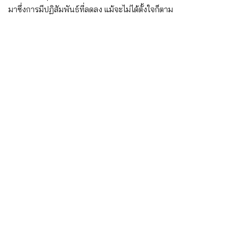
มาซึ่งการมีปฏิสัมพันธ์ที่ลดลง แม้จะไม่ได้ตั้งใจก็ตาม