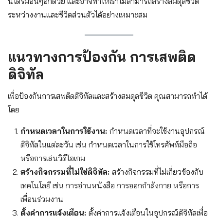
นโดรมอื่นๆอีกด้วย และอาจทำให้เราไม่สามารถสร้างสมดุลชีวิต
ระหว่างงานและชีวิตส่วนตัวได้อย่างเหมาะสม
แนวทางการป้องกัน การเสพติด
ดิจิทัล
เพื่อป้องกันการเสพติดดิจิทัลและสร้างสมดุลชีวิต คุณสามารถทำได้
โดย
กำหนดเวลาในการใช้งาน:
กำหนดเวลาที่จะใช้งานอุปกรณ์
ดิจิทัลในแต่ละวัน เช่น กำหนดเวลาในการใช้โทรศัพท์มือถือ
หรือการเล่นวิดีโอเกม
สร้างกิจกรรมที่ไม่ใช่ดิจิทัล:
สร้างกิจกรรมที่ไม่เกี่ยวข้องกับ
เทคโนโลยี เช่น การอ่านหนังสือ การออกกำลังกาย หรือการ
เพื่อนร่วมงาน
ตั้งค่าการแจ้งเตือน:
ตั้งค่าการแจ้งเตือนในอุปกรณ์ดิจิทัลเพื่อ