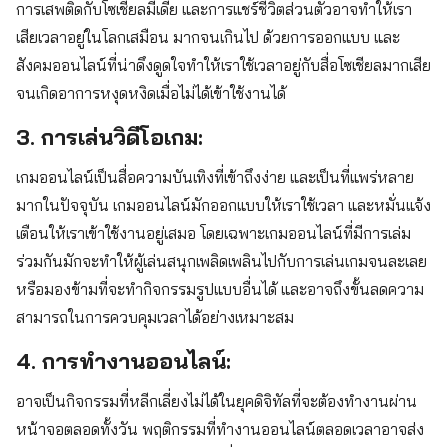
การเสพติดกับโซเชียลมีเดีย และการแชร์ชีวิตส่วนตัวอาจทำให้เรา
เสียเวลาอยู่ในโลกเสมือน มากจนเกินไป ด้วยการออกแบบ และ
สังคมออนไลน์ที่น่าดึงดูดใจทำให้เราใช้เวลาอยู่กับสื่อโซเชียลมากเสีย
จนเกิดอาการหงุดหงิดเมื่อไม่ได้เข้าใช้งานได้
3. การเล่นวิดีโอเกม:
เกมออนไลน์เป็นสื่อความบันเทิงที่เข้าถึงง่าย และเป็นที่แพร่หลาย
มากในปัจจุบัน เกมออนไลน์มักออกแบบให้เราใช้เวลา และหมั่นแจ้ง
เตือนให้เราเข้าใช้งานอยู่เสมอ โดยเฉพาะเกมออนไลน์ที่มีการเล่ม
ร่วมกันมักจะทำให้ผู้เล่นสนุกเพลิดเพลินไปกับการเล่นเกมจนละเลย
หรือมองข้ามที่จะทำกิจกรรมรูปแบบอื่นได้ และอาจถึงขั้นลดความ
สามารถในการควบคุมเวลาได้อย่างเหมาะสม
4. การทำงานออนไลน์:
อาจเป็นกิจกรรมที่หลีกเลี่ยงไม่ได้ในยุคดิจิทัลที่จะต้องทำงานผ่าน
หน้าจอตลอดทั้งวัน พฤติกรรมที่ทำงานออนไลน์ตลอดเวลาอาจส่ง