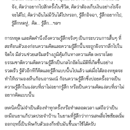
จัง, คิดว่าอยากไปสักครั้งในชีวิต, คิดว่าต้องเก็บเงินอย่างไรจึง
จะได้ไป, คิดว่าฉันไม่มีวันได้ไปหรอก, รู้สึกอิจฉา, รู้สึกอยากไป,
รู้สึกหดหู่, คิด… รู้สึก….ฯลฯ
การหยุด และคิดคำนึงถึงความรู้สึกจริงๆ เป็นกระบวนการสั้นๆ ที่
สะท้อนตัวเองก่อนความคิดและความรู้สึกนั้นจะถูกฝังรากลึกไปใน
จิตใจ มีส่วนช่วยเสริมสร้างภูมิคุ้มกันทางความคิด เพราะโดย
ธรรมชาติความคิดความรู้สึกเป็นกลไกอัตโนมัติที่เกิดขึ้นอย่าง
รวดเร็ว รู้ตัวอีกทีก็คิดและรู้สึกแบบนั้นไปแล้ว แต่เมื่อได้ลองหยุดจะ
ทำให้เรามองเห็นก้อนอารมณ์ ก้อนความรู้สึกซึ่งบ่อยครั้งอาจเป็น
ความรู้สึกในแง่ลบที่เราไม่อยากรู้สึก หรือเป็นความคิดแง่ลบที่เราไม่
อยากคิดแบบนั้น
เทคนิคนี้ไม่จำเป็นต้องทำทุกครั้งหรือทำตลอดเวลา แต่ถือว่าเป็น
เหมือนยาแก้ปวดประจำบ้าน ในยามที่รู้สึกว่าการเสพสื่อโซเชียลเริ่ม
ออกฤทธิ์เป็นพิษกับตัวเองก็หยิบมันขึ้นมาใช้ได้ครับ