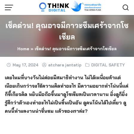
Skip
to
content
เช็คด่วน! คุณอาจมีภาวะซึมเศร้าจากโซ
เชียล
Home
»
เช็คด่วน! คุณอาจมีภาวะซึมเศร้าจากโซเชียล
May 17, 2024
atchara jantatip
DIGITAL SAFETY
เคยไหมที่บางวันไม่ค่อยมีสมาธิทำงาน ไม่ได้เหนื่อยล้าแต่
เนือยเกินกว่าจะใช้ความคิดทำอะไร มีความอยากทำโน่นนี่แค่
ก็ขี้เกียจคิด หยิบมือถือขึ้นมาดูโซเชียลเป็นเวลานาน ยิ่งดูก็ยิ่ง
รู้สึกว่าตัวเองทำอะไรไม่เป็นชิ้นเป็นอัน ดูคนโน้นได้ไปเที่ยว ดู
คนนี้ทำผลงานน่าชื่นชม แล้วของเราล่ะ?