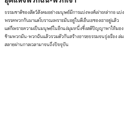
ธรรมชาติของสัตว์สังคมอย่างมนุษย์มีการแบ่งพงศ์เผ่าเหล่ากอ แบ่ง
พรรคพวกกันมาแต่โบราณเพราะมันอยู่ในดีเอ็นเอของเราอยู่แล้ว
แต่ก็เพราะความเป็นมนุษย์ในอีกแง่มุมหนึ่งซึ่งสติปัญญาพาให้มอง
ข้ามพวกมัน-พวกฉันแล้วรวมตัวกันสร้างอารยธรรมจนรุ่งเรือง ล่ม
สลายผ่านกาลเวลามาจนถึงปัจจุบัน