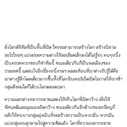
ยิ่งโลกดิจิทัลที่เป็นพื้นที่เปิด ใครจะสามารถสร้างโลก สร้างนิยาม
อะไรใหม่ๆ แบ่งย่อยความต่างให้ละเอียดเล็กลงได้ไม่รู้จบ คนๆหนึ่ง
เป็นพรรคพวกชอบกีฬาทีมนี้ ขณะเดียวกันก็เป็นพลเมืองของ
ประเทศนี้ แต่สนใจอีกเรื่องหนึ่งฯลฯ ผลสะท้อนที่เราต่างรับรู้ได้คือ
เราต่างรู้สึกโดดเดี่ยวมากขึ้นทั้งที่โลกอินเทอร์เน็ตเปิดโอกาสให้เราเข้า
กลุ่มสังคมใดก็ได้บนโลกตลอดเวลา
ความแตกต่างหลากหลายแสดงให้เห็นโลกที่เปิดกว้าง เพื่อให้
ทัศนคติและมุมมองเปิดกว้าง ขณะเดียวกันอีกด้านของเหรียญก็
ผลักให้คนบางกลุ่มมุ่งเน้นที่จะสร้างความเป็นพวกฉัน-พวกมัน
แบ่งกลุ่มจนลุกลามไปสู่ความขัดแย้ง โลกที่ความหลากหลาย