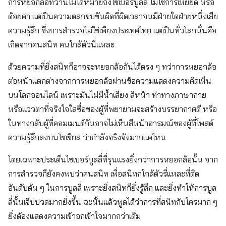
การหยอกล้อที่ว่านี้ไม่ได้หมายถึงไซเบอร์บูลลี่ ไม่ใช่การเหยียด หรือ
ด้อยค่า แต่เป็นความตลกขบขันผิดที่ผิดเวลาจนมีฝ่ายใดฝ่ายหนึ่งเสีย
ความรู้สึก ซึ่งการสำรวจไม่ใช่เพียงประเทศไทย แต่เป็นทั่วโลกนั่นคือ
เกิดจากคนสนิท คนใกล้ตัวนี่แหละ
ด้วยความที่ยิ่งสนิทก็อาจจะหยอกล้อกันได้ตรง ๆ ทว่าการหยอกล้อ
ต่อหน้าแตกต่างจากการหยอกล้อผ่านข้อความแสดงความคิดเห็น
บนโลกออนไลน์ เพราะมันไม่มีน้ำเสียง สีหน้า ท่าทางภาษากาย
หรือแววตาที่จริงใจใสซื่อของผู้ที่พยายามจะสร้างบรรยากาศดี หรือ
ในทางกลับผู้ที่คอมเมนต์กันอาจไม่เห็นสีหน้าอารมณ์ของผู้ที่โพสต์
ความรู้สึกลงบนโซเชียล ว่ากำลังจริงจังมากแค่ไหน
โดยเฉพาะประเด็นไซเบอร์บูลลี่ที่รุนแรงยิ่งกว่าการหยอกล้อนั้น จาก
การสำรวจก็ยังคงพบว่าคนสนิท เพื่อสนิทกใกล้ตัวรี่แหละที่ติด
อันดับต้น ๆ ในการบูลลี่ เพราะยิ่งสนิทก็ยิ่งรู้ลึก และยิ่งทำให้การบูล
ลี่นั้นเจ็บปวดมากยิ่งขึ้น ฉะนั้นแล้วพูดได้ว่าการที่สนิทกับใครมาก ๆ
ยิ่งต้องแสดงความเข้าอกเข้าใจมากกว่าเดิม