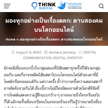
Skip
to
content
มองทุกอย่างเป็นเรื่องตลก: ดาบสองคม
บนโลกออนไลน์
Home
»
มองทุกอย่างเป็นเรื่องตลก: ดาบสองคมบนโลกออนไลน์
August 8, 2024
atchara jantatip
DIGITAL
COMMUNICATION
,
DIGITAL EMPATHY
มักจะมีเพื่อนคนหนึ่งในกลุ่มเสมอที่นิสัยเฮฮาทุกครั้งที่ได้รวมกลุ่ม
เจอกัน และก็อาจจะติดนิสัยเฮฮาไปบนโลกออนไลน์ด้วยเวลาที่มี
โพสต์หรือคอมเมนต์กัน แต่บางครั้ง ย้ำว่าบางครั้งความตลกเฮฮาก็
อาจผิดจังหวะกันได้ เรื่องนี้อาจไม่มีใครผิดเพราะด้วยโลกดิจิทัลที่
การโพสต์แสดงความรู้สึกแบบกว้าง ๆ อาจหมายถึงใครหรืออะไร
ก็ได้ แม้กระทั้งเพื่อนหรือคนในครอบครัวเองก็ไม่รู้ว่าหมายถึงเรื่อง